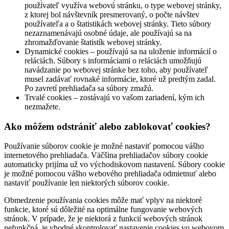
používateľ využíva webovú stránku, o type webovej stránky,
z ktorej bol návštevník presmerovaný, o počte návštev
používateľa a o štatistikách webovej stránky. Tieto súbory
nezaznamenávajú osobné údaje, ale používajú sa na
zhromažďovanie štatistík webovej stránky.
Dynamické cookies – používajú sa na uloženie informácií o
reláciách. Súbory s informáciami o reláciách umožňujú
navádzanie po webovej stránke bez toho, aby používateľ
musel zadávať rovnaké informácie, ktoré už predtým zadal.
Po zavretí prehliadača sa súbory zmažú.
Trvalé cookies – zostávajú vo vašom zariadení, kým ich
nezmažete.
Ako môžem odstrániť alebo zablokovať cookies?
Používanie súborov cookie je možné nastaviť pomocou vášho
internetového prehliadača. Väčšina prehliadačov súbory cookie
automaticky prijíma už vo východiskovom nastavení. Súbory cookie
je možné pomocou vášho webového prehliadača odmietnuť alebo
nastaviť používanie len niektorých súborov cookie.
Obmedzenie používania cookies môže mať vplyv na niektoré
funkcie, ktoré sú dôležité na optimálne fungovanie webových
stránok. V prípade, že je niektorá z funkcií webových stránok
nefunkčná, je vhodné skontrolovať nastavenie cookies vo webovom