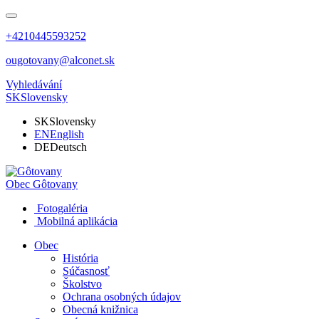
+4210445593252
ougotovany@alconet.sk
Vyhledávání
SK
Slovensky
SK
Slovensky
EN
English
DE
Deutsch
Obec
Gôtovany
Fotogaléria
Mobilná aplikácia
Obec
História
Súčasnosť
Školstvo
Ochrana osobných údajov
Obecná knižnica