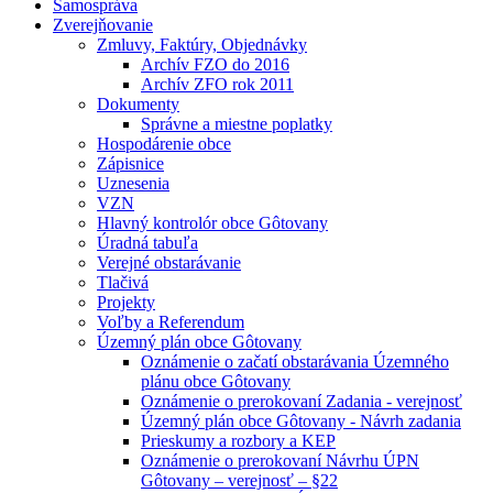
Samospráva
Zverejňovanie
Zmluvy, Faktúry, Objednávky
Archív FZO do 2016
Archív ZFO rok 2011
Dokumenty
Správne a miestne poplatky
Hospodárenie obce
Zápisnice
Uznesenia
VZN
Hlavný kontrolór obce Gôtovany
Úradná tabuľa
Verejné obstarávanie
Tlačivá
Projekty
Voľby a Referendum
Územný plán obce Gôtovany
Oznámenie o začatí obstarávania Územného
plánu obce Gôtovany
Oznámenie o prerokovaní Zadania - verejnosť
Územný plán obce Gôtovany - Návrh zadania
Prieskumy a rozbory a KEP
Oznámenie o prerokovaní Návrhu ÚPN
Gôtovany – verejnosť – §22