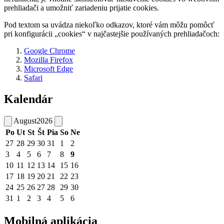
prehliadači a umožniť zariadeniu prijatie cookies.
Pod textom sa uvádza niekoľko odkazov, ktoré vám môžu pomôcť
pri konfigurácii „cookies“ v najčastejšie používaných prehliadačoch:
Google Chrome
Mozilla Firefox
Microsoft Edge
Safari
Kalendár
August
2026
Po
Ut
St
Št
Pia
So
Ne
27
28
29
30
31
1
2
3
4
5
6
7
8
9
10
11
12
13
14
15
16
17
18
19
20
21
22
23
24
25
26
27
28
29
30
31
1
2
3
4
5
6
Mobilná aplikácia