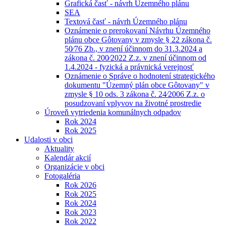
Grafická časť - návrh Územného plánu
SEA
Textová časť - návrh Územného plánu
Oznámenie o prerokovaní Návrhu Územného
plánu obce Gôtovany v zmysle § 22 zákona č.
50⁄76 Zb., v znení účinnom do 31.3.2024 a
zákona č. 200⁄2022 Z.z. v znení účinnom od
1.4.2024 - fyzická a právnická verejnosť
Oznámenie o Správe o hodnotení strategického
dokumentu "Územný plán obce Gôtovany" v
zmysle § 10 ods. 3 zákona č. 24⁄2006 Z.z. o
posudzovaní vplyvov na životné prostredie
Úroveň vytriedenia komunálnych odpadov
Rok 2024
Rok 2025
Udalosti v obci
Aktuality
Kalendár akcií
Organizácie v obci
Fotogaléria
Rok 2026
Rok 2025
Rok 2024
Rok 2023
Rok 2022