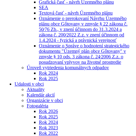
Grafická časť - návrh Územného plánu
SEA
Textová časť - návrh Územného plánu
Oznámenie o prerokovaní Návrhu Územného
plánu obce Gôtovany v zmysle § 22 zákona č.
50⁄76 Zb., v znení účinnom do 31.3.2024 a
zákona č. 200⁄2022 Z.z. v znení účinnom od
1.4.2024 - fyzická a právnická verejnosť
Oznámenie o Správe o hodnotení strategického
dokumentu "Územný plán obce Gôtovany" v
zmysle § 10 ods. 3 zákona č. 24⁄2006 Z.z. o
posudzovaní vplyvov na životné prostredie
Úroveň vytriedenia komunálnych odpadov
Rok 2024
Rok 2025
Udalosti v obci
Aktuality
Kalendár akcií
Organizácie v obci
Fotogaléria
Rok 2026
Rok 2025
Rok 2024
Rok 2023
Rok 2022