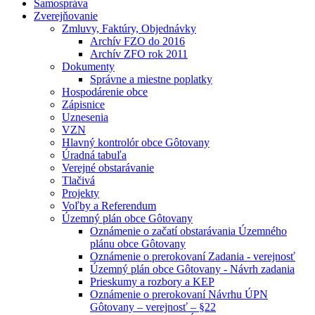
Samospráva
Zverejňovanie
Zmluvy, Faktúry, Objednávky
Archív FZO do 2016
Archív ZFO rok 2011
Dokumenty
Správne a miestne poplatky
Hospodárenie obce
Zápisnice
Uznesenia
VZN
Hlavný kontrolór obce Gôtovany
Úradná tabuľa
Verejné obstarávanie
Tlačivá
Projekty
Voľby a Referendum
Územný plán obce Gôtovany
Oznámenie o začatí obstarávania Územného
plánu obce Gôtovany
Oznámenie o prerokovaní Zadania - verejnosť
Územný plán obce Gôtovany - Návrh zadania
Prieskumy a rozbory a KEP
Oznámenie o prerokovaní Návrhu ÚPN
Gôtovany – verejnosť – §22