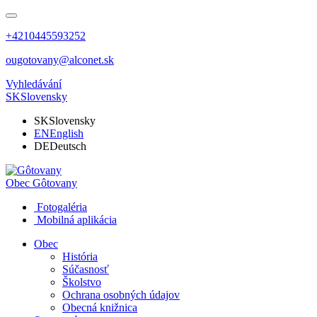
+4210445593252
ougotovany@alconet.sk
Vyhledávání
SK
Slovensky
SK
Slovensky
EN
English
DE
Deutsch
Obec
Gôtovany
Fotogaléria
Mobilná aplikácia
Obec
História
Súčasnosť
Školstvo
Ochrana osobných údajov
Obecná knižnica