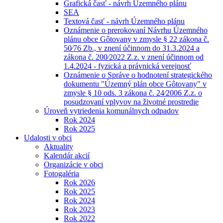
Grafická časť - návrh Územného plánu
SEA
Textová časť - návrh Územného plánu
Oznámenie o prerokovaní Návrhu Územného
plánu obce Gôtovany v zmysle § 22 zákona č.
50⁄76 Zb., v znení účinnom do 31.3.2024 a
zákona č. 200⁄2022 Z.z. v znení účinnom od
1.4.2024 - fyzická a právnická verejnosť
Oznámenie o Správe o hodnotení strategického
dokumentu "Územný plán obce Gôtovany" v
zmysle § 10 ods. 3 zákona č. 24⁄2006 Z.z. o
posudzovaní vplyvov na životné prostredie
Úroveň vytriedenia komunálnych odpadov
Rok 2024
Rok 2025
Udalosti v obci
Aktuality
Kalendár akcií
Organizácie v obci
Fotogaléria
Rok 2026
Rok 2025
Rok 2024
Rok 2023
Rok 2022