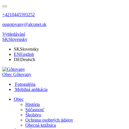
+4210445593252
ougotovany@alconet.sk
Vyhledávání
SK
Slovensky
SK
Slovensky
EN
English
DE
Deutsch
Obec
Gôtovany
Fotogaléria
Mobilná aplikácia
Obec
História
Súčasnosť
Školstvo
Ochrana osobných údajov
Obecná knižnica