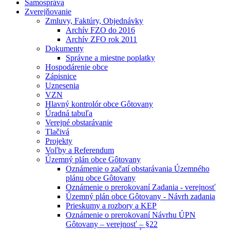
Samospráva
Zverejňovanie
Zmluvy, Faktúry, Objednávky
Archív FZO do 2016
Archív ZFO rok 2011
Dokumenty
Správne a miestne poplatky
Hospodárenie obce
Zápisnice
Uznesenia
VZN
Hlavný kontrolór obce Gôtovany
Úradná tabuľa
Verejné obstarávanie
Tlačivá
Projekty
Voľby a Referendum
Územný plán obce Gôtovany
Oznámenie o začatí obstarávania Územného
plánu obce Gôtovany
Oznámenie o prerokovaní Zadania - verejnosť
Územný plán obce Gôtovany - Návrh zadania
Prieskumy a rozbory a KEP
Oznámenie o prerokovaní Návrhu ÚPN
Gôtovany – verejnosť – §22