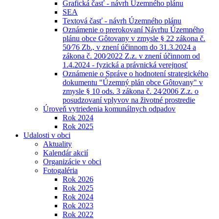
Grafická časť - návrh Územného plánu
SEA
Textová časť - návrh Územného plánu
Oznámenie o prerokovaní Návrhu Územného
plánu obce Gôtovany v zmysle § 22 zákona č.
50⁄76 Zb., v znení účinnom do 31.3.2024 a
zákona č. 200⁄2022 Z.z. v znení účinnom od
1.4.2024 - fyzická a právnická verejnosť
Oznámenie o Správe o hodnotení strategického
dokumentu "Územný plán obce Gôtovany" v
zmysle § 10 ods. 3 zákona č. 24⁄2006 Z.z. o
posudzovaní vplyvov na životné prostredie
Úroveň vytriedenia komunálnych odpadov
Rok 2024
Rok 2025
Udalosti v obci
Aktuality
Kalendár akcií
Organizácie v obci
Fotogaléria
Rok 2026
Rok 2025
Rok 2024
Rok 2023
Rok 2022