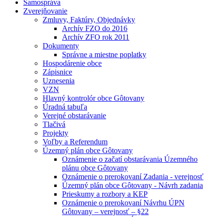
Samospráva
Zverejňovanie
Zmluvy, Faktúry, Objednávky
Archív FZO do 2016
Archív ZFO rok 2011
Dokumenty
Správne a miestne poplatky
Hospodárenie obce
Zápisnice
Uznesenia
VZN
Hlavný kontrolór obce Gôtovany
Úradná tabuľa
Verejné obstarávanie
Tlačivá
Projekty
Voľby a Referendum
Územný plán obce Gôtovany
Oznámenie o začatí obstarávania Územného
plánu obce Gôtovany
Oznámenie o prerokovaní Zadania - verejnosť
Územný plán obce Gôtovany - Návrh zadania
Prieskumy a rozbory a KEP
Oznámenie o prerokovaní Návrhu ÚPN
Gôtovany – verejnosť – §22