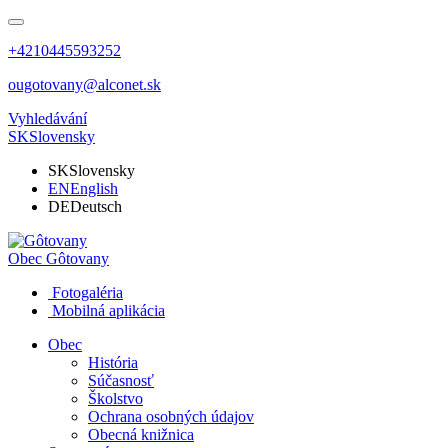
+4210445593252
ougotovany@alconet.sk
Vyhledávání
SK
Slovensky
SK
Slovensky
EN
English
DE
Deutsch
Obec
Gôtovany
Fotogaléria
Mobilná aplikácia
Obec
História
Súčasnosť
Školstvo
Ochrana osobných údajov
Obecná knižnica