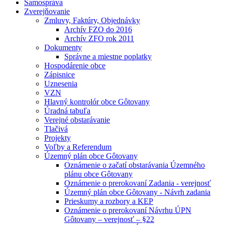
Samospráva
Zverejňovanie
Zmluvy, Faktúry, Objednávky
Archív FZO do 2016
Archív ZFO rok 2011
Dokumenty
Správne a miestne poplatky
Hospodárenie obce
Zápisnice
Uznesenia
VZN
Hlavný kontrolór obce Gôtovany
Úradná tabuľa
Verejné obstarávanie
Tlačivá
Projekty
Voľby a Referendum
Územný plán obce Gôtovany
Oznámenie o začatí obstarávania Územného
plánu obce Gôtovany
Oznámenie o prerokovaní Zadania - verejnosť
Územný plán obce Gôtovany - Návrh zadania
Prieskumy a rozbory a KEP
Oznámenie o prerokovaní Návrhu ÚPN
Gôtovany – verejnosť – §22