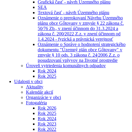
Grafická časť - návrh Územného plánu
SEA
Textová časť - návrh Územného plánu
Oznámenie o prerokovaní Návrhu Územného
plánu obce Gôtovany v zmysle § 22 zákona č.
50⁄76 Zb., v znení účinnom do 31.3.2024 a
zákona č. 200⁄2022 Z.z. v znení účinnom od
1.4.2024 - fyzická a právnická verejnosť
Oznámenie o Správe o hodnotení strategického
dokumentu "Územný plán obce Gôtovany" v
zmysle § 10 ods. 3 zákona č. 24⁄2006 Z.z. o
posudzovaní vplyvov na životné prostredie
Úroveň vytriedenia komunálnych odpadov
Rok 2024
Rok 2025
Udalosti v obci
Aktuality
Kalendár akcií
Organizácie v obci
Fotogaléria
Rok 2026
Rok 2025
Rok 2024
Rok 2023
Rok 2022