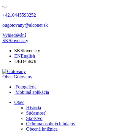
+4210445593252
ougotovany@alconet.sk
Vyhledávání
SK
Slovensky
SK
Slovensky
EN
English
DE
Deutsch
Obec
Gôtovany
Fotogaléria
Mobilná aplikácia
Obec
História
Súčasnosť
Školstvo
Ochrana osobných údajov
Obecná knižnica