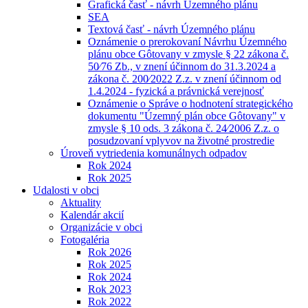
Grafická časť - návrh Územného plánu
SEA
Textová časť - návrh Územného plánu
Oznámenie o prerokovaní Návrhu Územného
plánu obce Gôtovany v zmysle § 22 zákona č.
50⁄76 Zb., v znení účinnom do 31.3.2024 a
zákona č. 200⁄2022 Z.z. v znení účinnom od
1.4.2024 - fyzická a právnická verejnosť
Oznámenie o Správe o hodnotení strategického
dokumentu "Územný plán obce Gôtovany" v
zmysle § 10 ods. 3 zákona č. 24⁄2006 Z.z. o
posudzovaní vplyvov na životné prostredie
Úroveň vytriedenia komunálnych odpadov
Rok 2024
Rok 2025
Udalosti v obci
Aktuality
Kalendár akcií
Organizácie v obci
Fotogaléria
Rok 2026
Rok 2025
Rok 2024
Rok 2023
Rok 2022