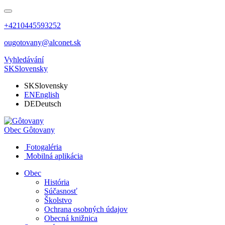
+4210445593252
ougotovany@alconet.sk
Vyhledávání
SK
Slovensky
SK
Slovensky
EN
English
DE
Deutsch
Obec
Gôtovany
Fotogaléria
Mobilná aplikácia
Obec
História
Súčasnosť
Školstvo
Ochrana osobných údajov
Obecná knižnica