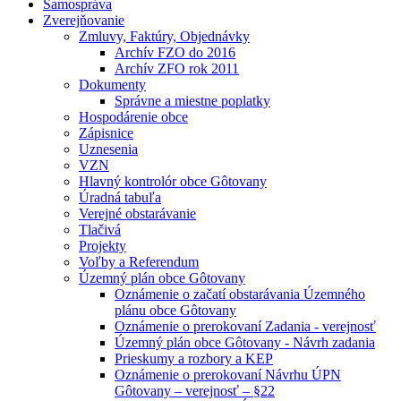
Samospráva
Zverejňovanie
Zmluvy, Faktúry, Objednávky
Archív FZO do 2016
Archív ZFO rok 2011
Dokumenty
Správne a miestne poplatky
Hospodárenie obce
Zápisnice
Uznesenia
VZN
Hlavný kontrolór obce Gôtovany
Úradná tabuľa
Verejné obstarávanie
Tlačivá
Projekty
Voľby a Referendum
Územný plán obce Gôtovany
Oznámenie o začatí obstarávania Územného
plánu obce Gôtovany
Oznámenie o prerokovaní Zadania - verejnosť
Územný plán obce Gôtovany - Návrh zadania
Prieskumy a rozbory a KEP
Oznámenie o prerokovaní Návrhu ÚPN
Gôtovany – verejnosť – §22