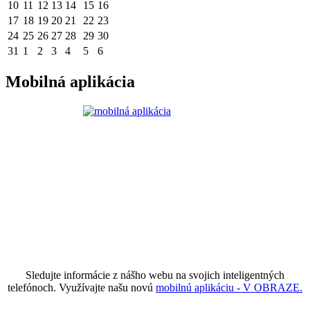
10
11
12
13
14
15
16
17
18
19
20
21
22
23
24
25
26
27
28
29
30
31
1
2
3
4
5
6
Mobilná aplikácia
Sledujte informácie z nášho webu na svojich inteligentných
telefónoch. Využívajte našu novú
mobilnú aplikáciu - V OBRAZE.