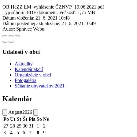
OR HaZZ LM_vyhlásenie ČZNVP_19.06.2021.pdf
Typ súboru: PDF dokument, Veľkosť: 1,75 MB
Dátum vloženia:
21. 6. 2021 10:48
Dátum poslednej aktualizácie:
21. 6. 2021 10:49
Autor:
Správce Webu
Udalosti v obci
Aktuality
Kalendár akcií
Organizácie v obci
Fotogaléria
Sčítanie obyvateľov 2021
Kalendár
August
2026
Po
Ut
St
Št
Pia
So
Ne
27
28
29
30
31
1
2
3
4
5
6
7
8
9