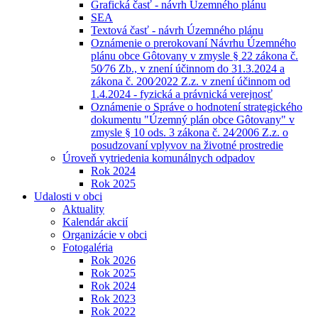
Grafická časť - návrh Územného plánu
SEA
Textová časť - návrh Územného plánu
Oznámenie o prerokovaní Návrhu Územného
plánu obce Gôtovany v zmysle § 22 zákona č.
50⁄76 Zb., v znení účinnom do 31.3.2024 a
zákona č. 200⁄2022 Z.z. v znení účinnom od
1.4.2024 - fyzická a právnická verejnosť
Oznámenie o Správe o hodnotení strategického
dokumentu "Územný plán obce Gôtovany" v
zmysle § 10 ods. 3 zákona č. 24⁄2006 Z.z. o
posudzovaní vplyvov na životné prostredie
Úroveň vytriedenia komunálnych odpadov
Rok 2024
Rok 2025
Udalosti v obci
Aktuality
Kalendár akcií
Organizácie v obci
Fotogaléria
Rok 2026
Rok 2025
Rok 2024
Rok 2023
Rok 2022