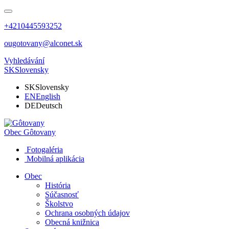
+4210445593252
ougotovany@alconet.sk
Vyhledávání
SK
Slovensky
SK
Slovensky
EN
English
DE
Deutsch
Obec
Gôtovany
Fotogaléria
Mobilná aplikácia
Obec
História
Súčasnosť
Školstvo
Ochrana osobných údajov
Obecná knižnica