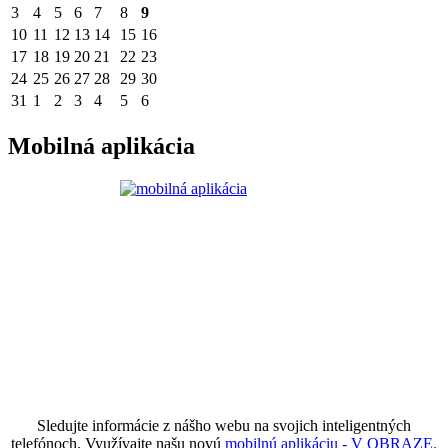
3
4
5
6
7
8
9
10
11
12
13
14
15
16
17
18
19
20
21
22
23
24
25
26
27
28
29
30
31
1
2
3
4
5
6
Mobilná aplikácia
Sledujte informácie z nášho webu na svojich inteligentných
telefónoch. Využívajte našu novú
mobilnú aplikáciu - V OBRAZE.