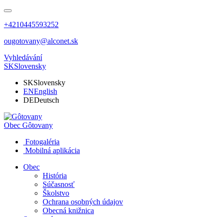
+4210445593252
ougotovany@alconet.sk
Vyhledávání
SK
Slovensky
SK
Slovensky
EN
English
DE
Deutsch
Obec
Gôtovany
Fotogaléria
Mobilná aplikácia
Obec
História
Súčasnosť
Školstvo
Ochrana osobných údajov
Obecná knižnica