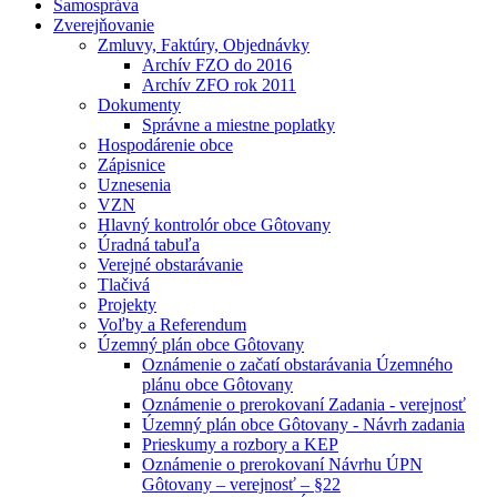
Samospráva
Zverejňovanie
Zmluvy, Faktúry, Objednávky
Archív FZO do 2016
Archív ZFO rok 2011
Dokumenty
Správne a miestne poplatky
Hospodárenie obce
Zápisnice
Uznesenia
VZN
Hlavný kontrolór obce Gôtovany
Úradná tabuľa
Verejné obstarávanie
Tlačivá
Projekty
Voľby a Referendum
Územný plán obce Gôtovany
Oznámenie o začatí obstarávania Územného
plánu obce Gôtovany
Oznámenie o prerokovaní Zadania - verejnosť
Územný plán obce Gôtovany - Návrh zadania
Prieskumy a rozbory a KEP
Oznámenie o prerokovaní Návrhu ÚPN
Gôtovany – verejnosť – §22