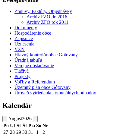
Zmluvy, Faktúry, Objednávky
Archív FZO do 2016
Archív ZFO rok 2011
Dokumenty
Hospodárenie obce
Zápisnice
Uznesenia
VZN
Hlavný kontrolór obce Gôtovany
Úradná tabuľa
Verejné obstarávanie
Tlačivá
Projekty
Voľby a Referendum
Územný plán obce Gôtovany
Úroveň vytriedenia komunálnych odpadov
Kalendár
August
2026
Po
Ut
St
Št
Pia
So
Ne
27
28
29
30
31
1
2