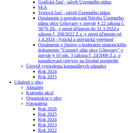
Grafická časť - návrh Územného plánu
SEA
Textová časť - návrh Územného plánu
Oznámenie o prerokovaní Návrhu Územného
plánu obce Gôtovany v zmysle § 22 zákona č.
50⁄76 Zb., v znení účinnom do 31.3.2024 a
zákona č. 200⁄2022 Z.z. v znení účinnom od
1.4.2024 - fyzická a právnická verejnosť
Oznámenie o Správe o hodnotení strategického
dokumentu "Územný plán obce Gôtovany" v
zmysle § 10 ods. 3 zákona č. 24⁄2006 Z.z. o
posudzovaní vplyvov na životné prostredie
Úroveň vytriedenia komunálnych odpadov
Rok 2024
Rok 2025
Udalosti v obci
Aktuality
Kalendár akcií
Organizácie v obci
Fotogaléria
Rok 2026
Rok 2025
Rok 2024
Rok 2023
Rok 2022