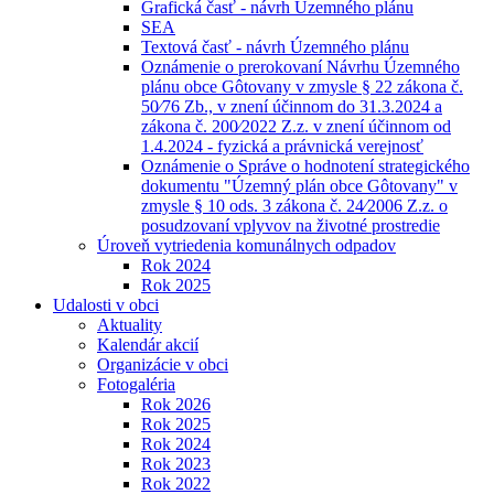
Grafická časť - návrh Územného plánu
SEA
Textová časť - návrh Územného plánu
Oznámenie o prerokovaní Návrhu Územného
plánu obce Gôtovany v zmysle § 22 zákona č.
50⁄76 Zb., v znení účinnom do 31.3.2024 a
zákona č. 200⁄2022 Z.z. v znení účinnom od
1.4.2024 - fyzická a právnická verejnosť
Oznámenie o Správe o hodnotení strategického
dokumentu "Územný plán obce Gôtovany" v
zmysle § 10 ods. 3 zákona č. 24⁄2006 Z.z. o
posudzovaní vplyvov na životné prostredie
Úroveň vytriedenia komunálnych odpadov
Rok 2024
Rok 2025
Udalosti v obci
Aktuality
Kalendár akcií
Organizácie v obci
Fotogaléria
Rok 2026
Rok 2025
Rok 2024
Rok 2023
Rok 2022