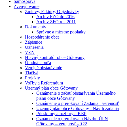
Samospráva
Zverejňovanie
Zmluvy, Faktúry, Objednávky
Archív FZO do 2016
Archív ZFO rok 2011
Dokumenty
Správne a miestne poplatky
Hospodárenie obce
Zápisnice
Uznesenia
VZN
Hlavný kontrolór obce Gôtovany
Úradná tabuľa
Verejné obstarávanie
Tlačivá
Projekty
Voľby a Referendum
Územný plán obce Gôtovany
Oznámenie o začatí obstarávania Územného
plánu obce Gôtovany
Oznámenie o prerokovaní Zadania - verejnosť
Územný plán obce Gôtovany - Návrh zadania
Prieskumy a rozbory a KEP
Oznámenie o prerokovaní Návrhu ÚPN
Gôtovany – verejnosť – §22