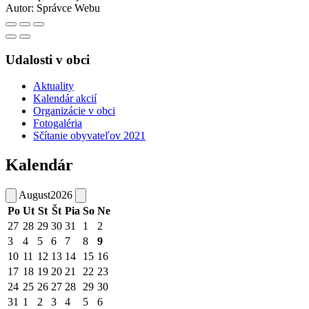
Autor:
Správce Webu
Udalosti v obci
Aktuality
Kalendár akcií
Organizácie v obci
Fotogaléria
Sčítanie obyvateľov 2021
Kalendár
August
2026
Po
Ut
St
Št
Pia
So
Ne
27
28
29
30
31
1
2
3
4
5
6
7
8
9
10
11
12
13
14
15
16
17
18
19
20
21
22
23
24
25
26
27
28
29
30
31
1
2
3
4
5
6