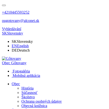
+4210445593252
ougotovany@alconet.sk
Vyhledávání
SK
Slovensky
SK
Slovensky
EN
English
DE
Deutsch
Obec
Gôtovany
Fotogaléria
Mobilná aplikácia
Obec
História
Súčasnosť
Školstvo
Ochrana osobných údajov
Obecná knižnica