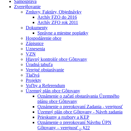
Samospráva
Zverejňovanie
Zmluvy, Faktúry, Objednávky
Archív FZO do 2016
Archív ZFO rok 2011
Dokumenty
Správne a miestne poplatky
Hospodárenie obce
Zápisnice
Uznesenia
VZN
Hlavný kontrolór obce Gôtovany
Úradná tabuľa
Verejné obstarávanie
Tlačivá
Projekty
Voľby a Referendum
Územný plán obce Gôtovany
Oznámenie o začatí obstarávania Územného
plánu obce Gôtovany
Oznámenie o prerokovaní Zadania - verejnosť
Územný plán obce Gôtovany - Návrh zadania
Prieskumy a rozbory a KEP
Oznámenie o prerokovaní Návrhu ÚPN
Gôtovany – verejnosť – §22