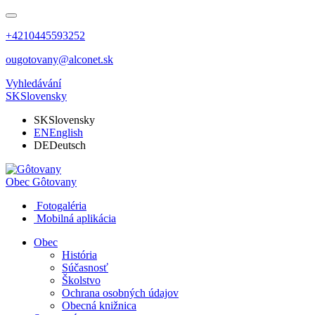
+4210445593252
ougotovany@alconet.sk
Vyhledávání
SK
Slovensky
SK
Slovensky
EN
English
DE
Deutsch
Obec
Gôtovany
Fotogaléria
Mobilná aplikácia
Obec
História
Súčasnosť
Školstvo
Ochrana osobných údajov
Obecná knižnica