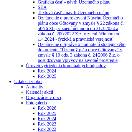
Grafická časť - návrh Územného plánu
SEA
Textová časť - návrh Územného plánu
Oznámenie o prerokovaní Návrhu Územného
plánu obce Gôtovany v zmysle § 22 zákona č.
50⁄76 Zb., v znení účinnom do 31.3.2024 a
zákona č. 200⁄2022 Z.z. v znení účinnom od
1.4.2024 - fyzická a právnická verejnosť
Oznámenie o Správe o hodnotení strategického
dokumentu "Územný plán obce Gôtovany" v
zmysle § 10 ods. 3 zákona č. 24⁄2006 Z.z. o
posudzovaní vplyvov na životné prostredie
Úroveň vytriedenia komunálnych odpadov
Rok 2024
Rok 2025
Udalosti v obci
Aktuality
Kalendár akcií
Organizácie v obci
Fotogaléria
Rok 2026
Rok 2025
Rok 2024
Rok 2023
Rok 2022