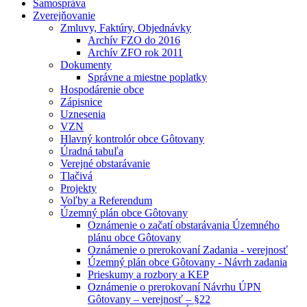
Samospráva
Zverejňovanie
Zmluvy, Faktúry, Objednávky
Archív FZO do 2016
Archív ZFO rok 2011
Dokumenty
Správne a miestne poplatky
Hospodárenie obce
Zápisnice
Uznesenia
VZN
Hlavný kontrolór obce Gôtovany
Úradná tabuľa
Verejné obstarávanie
Tlačivá
Projekty
Voľby a Referendum
Územný plán obce Gôtovany
Oznámenie o začatí obstarávania Územného
plánu obce Gôtovany
Oznámenie o prerokovaní Zadania - verejnosť
Územný plán obce Gôtovany - Návrh zadania
Prieskumy a rozbory a KEP
Oznámenie o prerokovaní Návrhu ÚPN
Gôtovany – verejnosť – §22