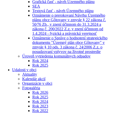
Grafická časť - návrh Územného plánu
SEA
Textová časť - návrh Územného plánu
Oznámenie o prerokovaní Návrhu Územného
plánu obce Gôtovany v zmysle § 22 zákona č.
50⁄76 Zb., v znení účinnom do 31.3.2024 a
zákona č. 200⁄2022 Z.z. v znení účinnom od
1.4.2024 - fyzická a právnická verejnosť
Oznámenie o Správe o hodnotení strategického
dokumentu "Územný plán obce Gôtovany" v
zmysle § 10 ods. 3 zákona č. 24⁄2006 Z.z. o
posudzovaní vplyvov na životné prostredie
Úroveň vytriedenia komunálnych odpadov
Rok 2024
Rok 2025
Udalosti v obci
Aktuality
Kalendár akcií
Organizácie v obci
Fotogaléria
Rok 2026
Rok 2025
Rok 2024
Rok 2023
Rok 2022