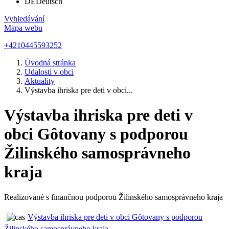
DE
Deutsch
Vyhledávání
Mapa webu
+4210445593252
Úvodná stránka
Udalosti v obci
Aktuality
Výstavba ihriska pre deti v obci...
Výstavba ihriska pre deti v
obci Gôtovany s podporou
Žilinského samosprávneho
kraja
Realizované s finančnou podporou Žilinského samosprávneho kraja
Výstavba ihriska pre deti v obci Gôtovany s podporou
Žilinského samosprávneho kraja