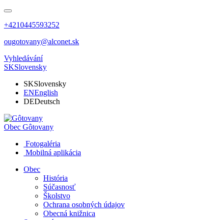
+4210445593252
ougotovany@alconet.sk
Vyhledávání
SK
Slovensky
SK
Slovensky
EN
English
DE
Deutsch
Obec
Gôtovany
Fotogaléria
Mobilná aplikácia
Obec
História
Súčasnosť
Školstvo
Ochrana osobných údajov
Obecná knižnica