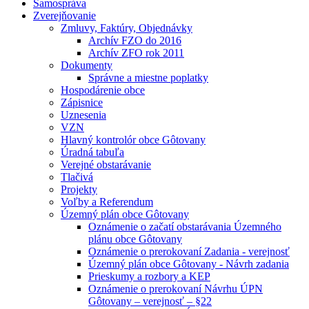
Samospráva
Zverejňovanie
Zmluvy, Faktúry, Objednávky
Archív FZO do 2016
Archív ZFO rok 2011
Dokumenty
Správne a miestne poplatky
Hospodárenie obce
Zápisnice
Uznesenia
VZN
Hlavný kontrolór obce Gôtovany
Úradná tabuľa
Verejné obstarávanie
Tlačivá
Projekty
Voľby a Referendum
Územný plán obce Gôtovany
Oznámenie o začatí obstarávania Územného
plánu obce Gôtovany
Oznámenie o prerokovaní Zadania - verejnosť
Územný plán obce Gôtovany - Návrh zadania
Prieskumy a rozbory a KEP
Oznámenie o prerokovaní Návrhu ÚPN
Gôtovany – verejnosť – §22