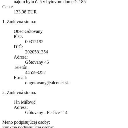
nájom bytu č. 5 v bytovom dome č. 185
Cena:
133,98 EUR
1. Zmluvná strana:
Obec Gôtovany
IČO:
00315192
DIČ:
2020581354
Adresa:
Gôtovany 45
Telefón:
445593252
E-mail:
ougotovany@alconet.sk
2. Zmluvná strana:
Ján Mišovič
Adresa:
Gôtovany - Fiačice 114
Meno podpisujúcej osoby:
Funkcia podpisujúcej osoby: