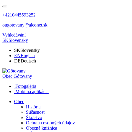
+4210445593252
ougotovany@alconet.sk
Vyhledávání
SK
Slovensky
SK
Slovensky
EN
English
DE
Deutsch
Obec
Gôtovany
Fotogaléria
Mobilná aplikácia
Obec
História
Súčasnosť
Školstvo
Ochrana osobných údajov
Obecná knižnica