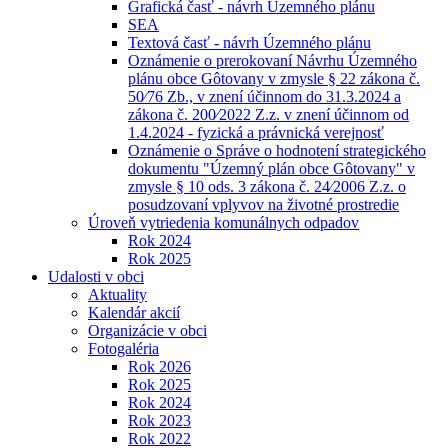
Grafická časť - návrh Územného plánu
SEA
Textová časť - návrh Územného plánu
Oznámenie o prerokovaní Návrhu Územného
plánu obce Gôtovany v zmysle § 22 zákona č.
50⁄76 Zb., v znení účinnom do 31.3.2024 a
zákona č. 200⁄2022 Z.z. v znení účinnom od
1.4.2024 - fyzická a právnická verejnosť
Oznámenie o Správe o hodnotení strategického
dokumentu "Územný plán obce Gôtovany" v
zmysle § 10 ods. 3 zákona č. 24⁄2006 Z.z. o
posudzovaní vplyvov na životné prostredie
Úroveň vytriedenia komunálnych odpadov
Rok 2024
Rok 2025
Udalosti v obci
Aktuality
Kalendár akcií
Organizácie v obci
Fotogaléria
Rok 2026
Rok 2025
Rok 2024
Rok 2023
Rok 2022