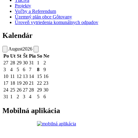
Tlačivá
Projekty
Voľby a Referendum
Územný plán obce Gôtovany
Úroveň vytriedenia komunálnych odpadov
Kalendár
August
2026
Po
Ut
St
Št
Pia
So
Ne
27
28
29
30
31
1
2
3
4
5
6
7
8
9
10
11
12
13
14
15
16
17
18
19
20
21
22
23
24
25
26
27
28
29
30
31
1
2
3
4
5
6
Mobilná aplikácia